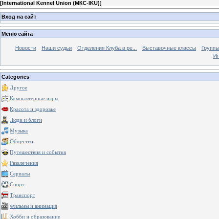
[
International Kennel Union (МКС-IKU)
]
Вход на сайт
Меню сайта
Новости
Наши судьи
Отделения Клуба в ре...
Выставочные классы
Группы
Ин
Categories
Другое
Компьютерные игры
Красота и здоровье
Люди и блоги
Музыка
Общество
Путешествия и события
Развлечения
Сериалы
Спорт
Транспорт
Фильмы и анимация
Хобби и образование