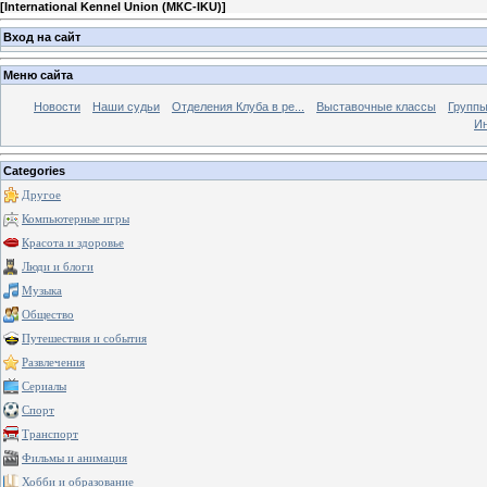
[
International Kennel Union (МКС-IKU)
]
Вход на сайт
Меню сайта
Новости
Наши судьи
Отделения Клуба в ре...
Выставочные классы
Группы
Ин
Categories
Другое
Компьютерные игры
Красота и здоровье
Люди и блоги
Музыка
Общество
Путешествия и события
Развлечения
Сериалы
Спорт
Транспорт
Фильмы и анимация
Хобби и образование