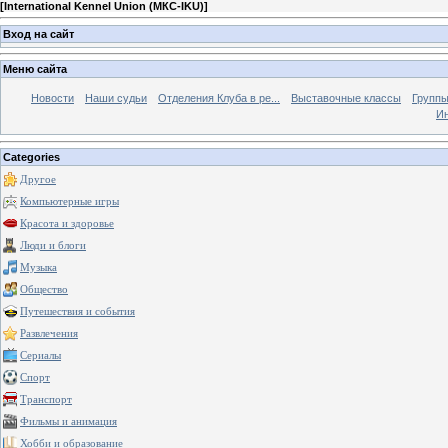
[
International Kennel Union (МКС-IKU)
]
Вход на сайт
Меню сайта
Новости
Наши судьи
Отделения Клуба в ре...
Выставочные классы
Группы
Ин
Categories
Другое
Компьютерные игры
Красота и здоровье
Люди и блоги
Музыка
Общество
Путешествия и события
Развлечения
Сериалы
Спорт
Транспорт
Фильмы и анимация
Хобби и образование