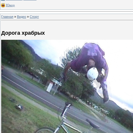
Юмор
Главная
»
Видео
»
Спорт
Дорога храбрых