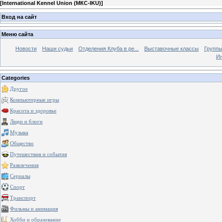
[
International Kennel Union (МКС-IKU)
]
Вход на сайт
Меню сайта
Новости
Наши судьи
Отделения Клуба в ре...
Выставочные классы
Группы
Ин
Categories
Другое
Компьютерные игры
Красота и здоровье
Люди и блоги
Музыка
Общество
Путешествия и события
Развлечения
Сериалы
Спорт
Транспорт
Фильмы и анимация
Хобби и образование