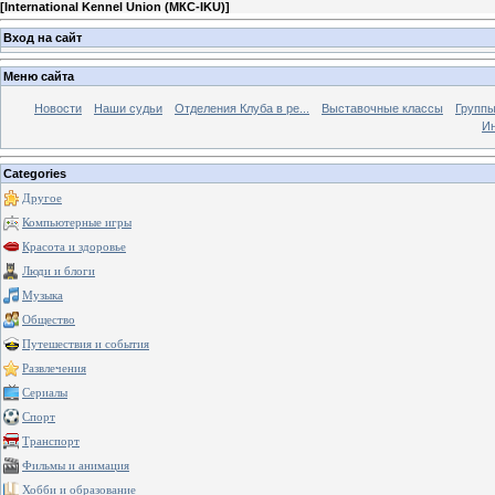
[
International Kennel Union (МКС-IKU)
]
Вход на сайт
Меню сайта
Новости
Наши судьи
Отделения Клуба в ре...
Выставочные классы
Группы
Ин
Categories
Другое
Компьютерные игры
Красота и здоровье
Люди и блоги
Музыка
Общество
Путешествия и события
Развлечения
Сериалы
Спорт
Транспорт
Фильмы и анимация
Хобби и образование