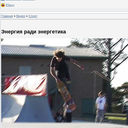
Юмор
Главная
»
Видео
»
Спорт
Энергия ради энергетика