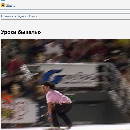
Юмор
Главная
»
Видео
»
Спорт
Уроки бывалых