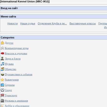
[
International Kennel Union (МКС-IKU)
]
Вход на сайт
Меню сайта
Новости
Наши судьи
Отделения Клуба в ре...
Выставочные классы
Группы
Ин
Categories
Другое
Компьютерные игры
Красота и здоровье
Люди и блоги
Музыка
Общество
Путешествия и события
Развлечения
Сериалы
Спорт
Транспорт
Фильмы и анимация
Хобби и образование