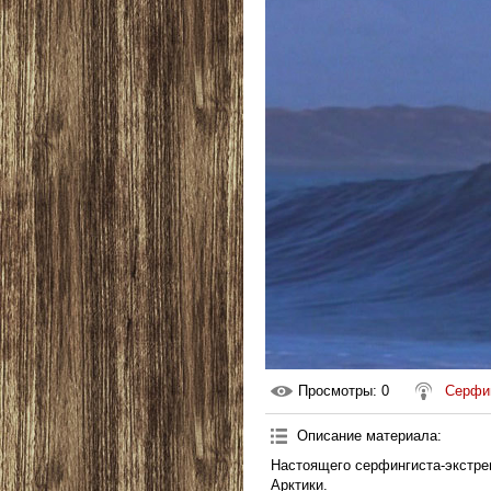
Просмотры
: 0
Серфи
Описание материала
:
Настоящего серфингиста-экстре
Арктики.