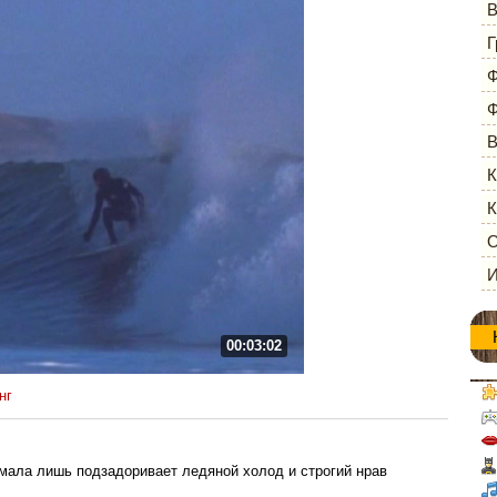
В
Г
Ф
Ф
В
К
К
О
И
00:03:02
нг
мала лишь подзадоривает ледяной холод и строгий нрав