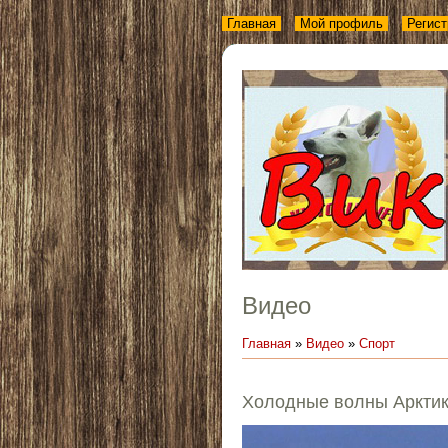
Главная
Мой профиль
Регист
Видео
Главная
»
Видео
»
Спорт
Холодные волны Аркти