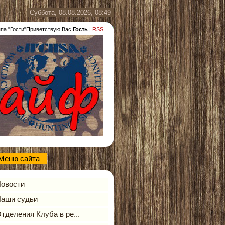
Суббота, 08.08.2026, 08:49
ппа
"
Гости
"
Приветствую Вас
Гость
|
RSS
Меню сайта
овости
аши судьи
тделения Клуба в ре...