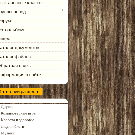
ыставочные классы
руппы пород
орум
отоальбомы
идео
аталог документов
аталог файлов
братная связь
нформация о сайте
Категории раздела
Другое
Компьютерные игры
Красота и здоровье
Люди и блоги
Музыка