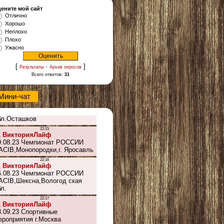
ените мой сайт
Отлично
Хорошо
Неплохо
Плохо
Ужасно
[
·
]
Результаты
Архив опросов
Всего ответов:
31
Мини-чат