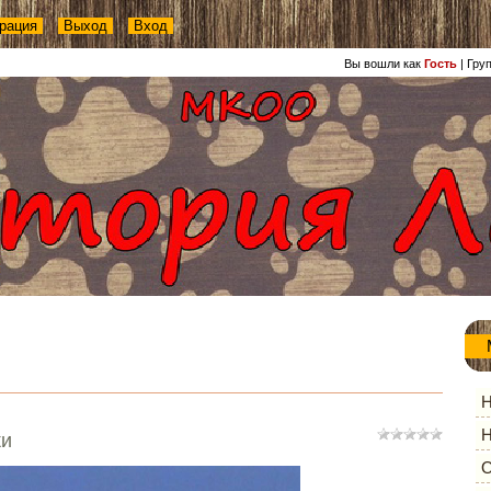
рация
Выход
Вход
Вы вошли как
Гость
|
Гру
Н
Н
ки
О