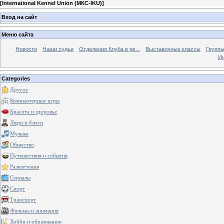
[
International Kennel Union (МКС-IKU)
]
Вход на сайт
Меню сайта
Новости
Наши судьи
Отделения Клуба в ре...
Выставочные классы
Группы
Ин
Categories
Другое
Компьютерные игры
Красота и здоровье
Люди и блоги
Музыка
Общество
Путешествия и события
Развлечения
Сериалы
Спорт
Транспорт
Фильмы и анимация
Хобби и образование