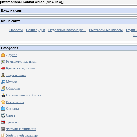
[
International Kennel Union (МКС-IKU)
]
Вход на сайт
Меню сайта
Новости
Наши судьи
Отделения Клуба в ре...
Выставочные классы
Группы
Ин
Categories
Другое
Компьютерные игры
Красота и здоровье
Люди и блоги
Музыка
Общество
Путешествия и события
Развлечения
Сериалы
Спорт
Транспорт
Фильмы и анимация
Хобби и образование