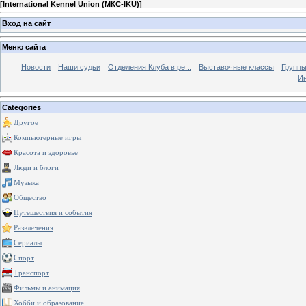
[
International Kennel Union (МКС-IKU)
]
Вход на сайт
Меню сайта
Новости
Наши судьи
Отделения Клуба в ре...
Выставочные классы
Группы
Ин
Categories
Другое
Компьютерные игры
Красота и здоровье
Люди и блоги
Музыка
Общество
Путешествия и события
Развлечения
Сериалы
Спорт
Транспорт
Фильмы и анимация
Хобби и образование