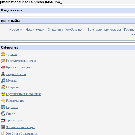
[
International Kennel Union (МКС-IKU)
]
Вход на сайт
Меню сайта
Новости
Наши судьи
Отделения Клуба в ре...
Выставочные классы
Группы
Ин
Categories
Другое
Компьютерные игры
Красота и здоровье
Люди и блоги
Музыка
Общество
Путешествия и события
Развлечения
Сериалы
Спорт
Транспорт
Фильмы и анимация
Хобби и образование