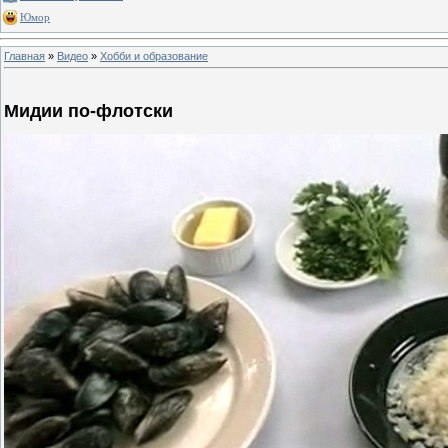
Юмор
Главная
»
Видео
»
Хобби и образование
Мидии по-флотски