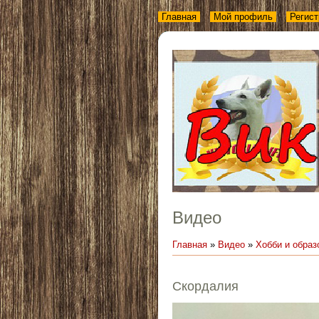
Главная
Мой профиль
Регист
Видео
Главная
»
Видео
»
Хобби и образ
Скордалия