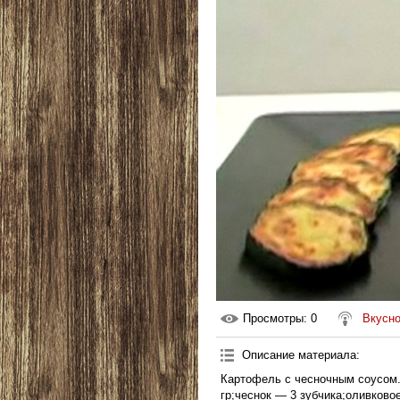
Просмотры
: 0
Вкусно
Описание материала
:
Картофель с чесночным соусом.
гр;чеснок — 3 зубчика;оливково