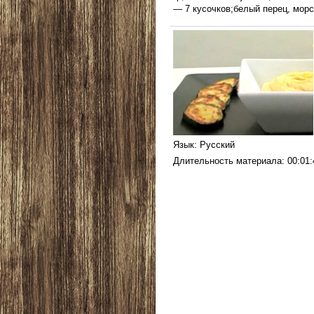
— 7 кусочков;белый перец, морс
Язык
: Русский
Длительность материала
: 00:01