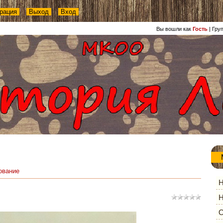
рация
Выход
Вход
Вы вошли как
Гость
|
Гру
ование
Н
Н
О