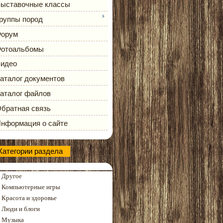
ыставочные классы
руппы пород
орум
отоальбомы
идео
аталог документов
аталог файлов
братная связь
нформация о сайте
Категории раздела
Другое
Компьютерные игры
Красота и здоровье
Люди и блоги
Музыка