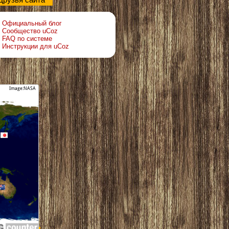
Друзья сайта
Официальный блог
Сообщество uCoz
FAQ по системе
Инструкции для uCoz