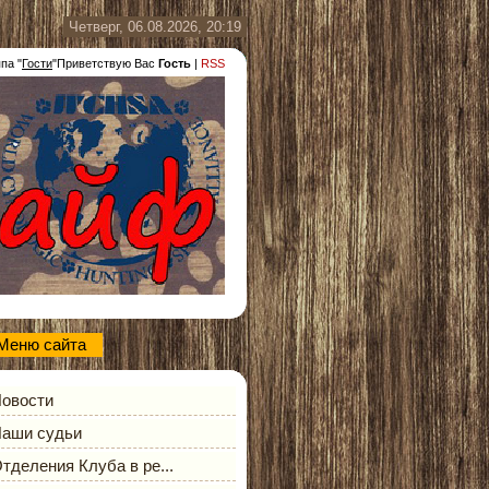
Четверг, 06.08.2026, 20:19
ппа
"
Гости
"
Приветствую Вас
Гость
|
RSS
Меню сайта
овости
аши судьи
тделения Клуба в ре...