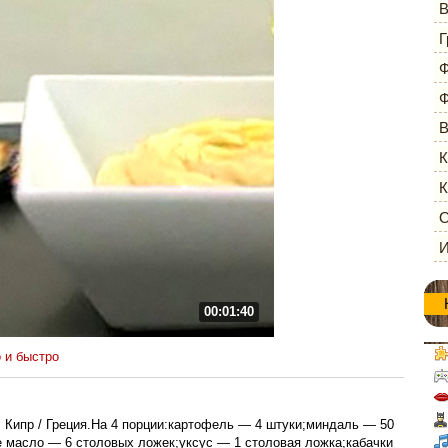
В
Г
Ф
Ф
В
К
К
О
И
00:01:40
 и быстро
 Кипр / Греция.На 4 порции:картофель — 4 штуки;миндаль — 50
е масло — 6 столовых ложек;уксус — 1 столовая ложка;кабачки