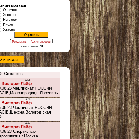
ените мой сайт
Отлично
Хорошо
Неплохо
Плохо
Ужасно
[
·
]
Результаты
Архив опросов
Всего ответов:
31
Мини-чат