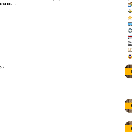
кая соль.
:40