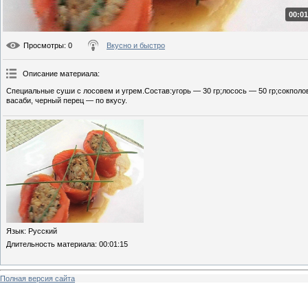
00:01
Просмотры
: 0
Вкусно и быстро
Описание материала
:
Специальные суши с лосовем и угрем.Состав:угорь — 30 гр;лосось — 50 гр;сокполо
васаби, черный перец — по вкусу.
Язык
: Русский
Длительность материала
: 00:01:15
Полная версия сайта