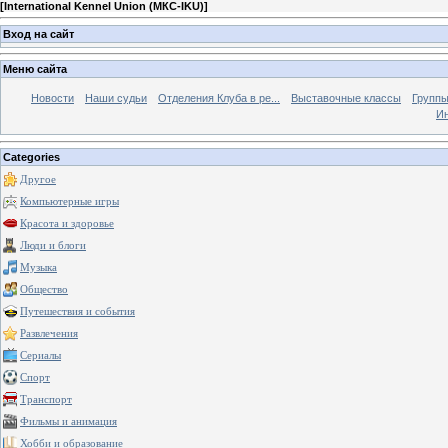
[
International Kennel Union (МКС-IKU)
]
Вход на сайт
Меню сайта
Новости
Наши судьи
Отделения Клуба в ре...
Выставочные классы
Группы
Ин
Categories
Другое
Компьютерные игры
Красота и здоровье
Люди и блоги
Музыка
Общество
Путешествия и события
Развлечения
Сериалы
Спорт
Транспорт
Фильмы и анимация
Хобби и образование