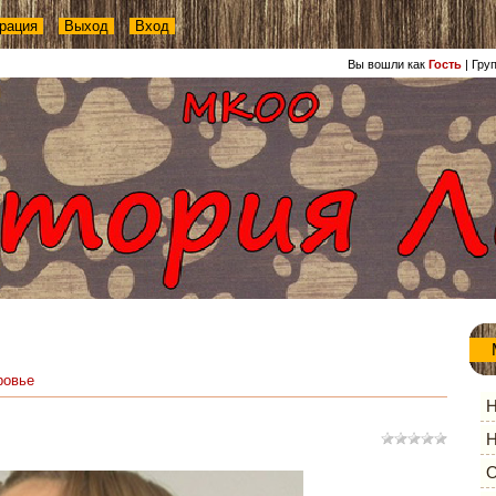
рация
Выход
Вход
Вы вошли как
Гость
|
Гру
ровье
Н
Н
О