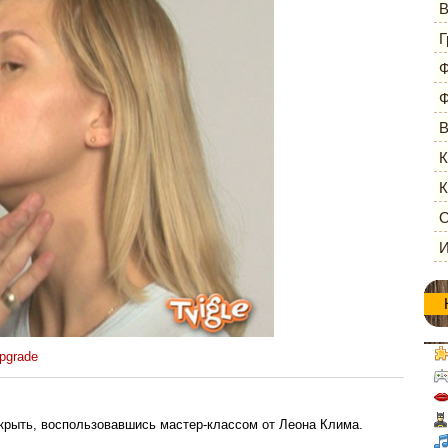
В
Г
Ф
Ф
В
К
К
О
И
pgrade
скрыть, воспользовавшись мастер-классом от Леона Клима.