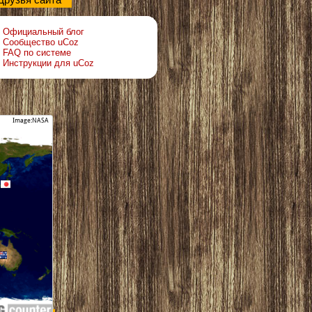
Друзья сайта
Официальный блог
Сообщество uCoz
FAQ по системе
Инструкции для uCoz