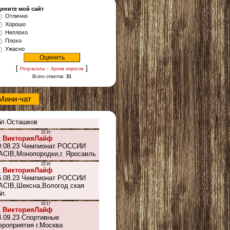
ените мой сайт
Отлично
Хорошо
Неплохо
Плохо
Ужасно
[
·
]
Результаты
Архив опросов
Всего ответов:
31
Мини-чат