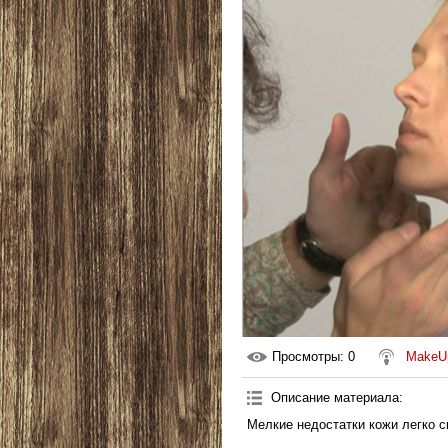
Просмотры
: 0
MakeU
Описание материала
:
Мелкие недостатки кожи легко 