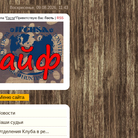
Воскресенье, 09.08.2026, 11:43
ппа
"
Гости
"
Приветствую Вас
Гость
|
RSS
Меню сайта
овости
аши судьи
тделения Клуба в ре...