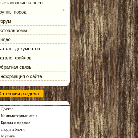
ыставочные классы
руппы пород
орум
отоальбомы
идео
аталог документов
аталог файлов
братная связь
нформация о сайте
Категории раздела
Другое
Компьютерные игры
Красота и здоровье
Люди и блоги
Музыка