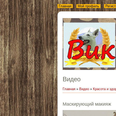
Главная
Мой профиль
Регист
Видео
Главная
»
Видео
»
Красота и здо
Маскирующий макияж