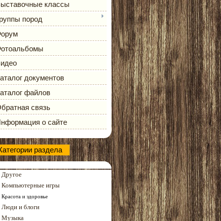
ыставочные классы
руппы пород
орум
отоальбомы
идео
аталог документов
аталог файлов
братная связь
нформация о сайте
Категории раздела
Другое
Компьютерные игры
Красота и здоровье
Люди и блоги
Музыка