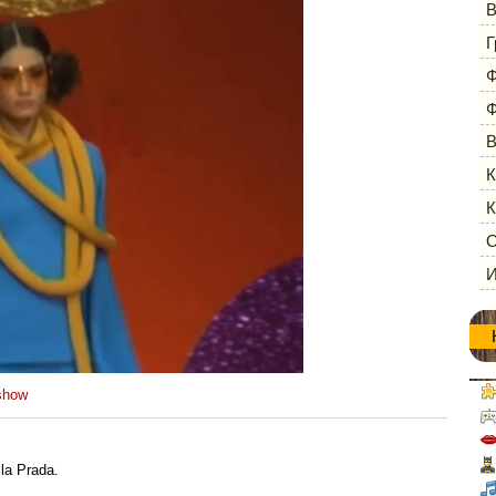
В
Г
Ф
Ф
В
К
К
О
И
show
la Prada.