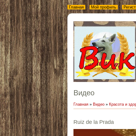
Главная
Мой профиль
Регист
Видео
Главная
»
Видео
»
Красота и здо
Ruiz de la Prada