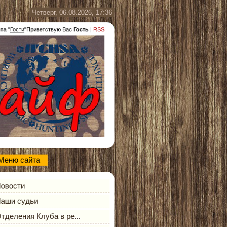
Четверг, 06.08.2026, 17:36
ппа
"
Гости
"
Приветствую Вас
Гость
|
RSS
Меню сайта
овости
аши судьи
тделения Клуба в ре...