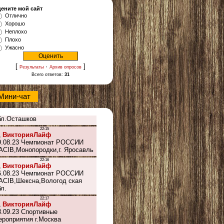
ените мой сайт
Отлично
Хорошо
Неплохо
Плохо
Ужасно
[
·
]
Результаты
Архив опросов
Всего ответов:
31
Мини-чат