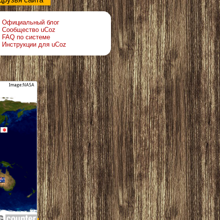
Друзья сайта
Официальный блог
Сообщество uCoz
FAQ по системе
Инструкции для uCoz