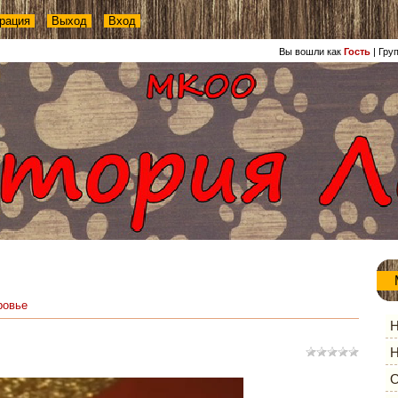
рация
Выход
Вход
Вы вошли как
Гость
|
Гру
ровье
Н
Н
О