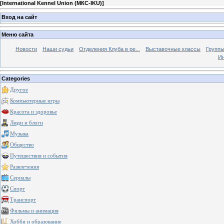
[
International Kennel Union (МКС-IKU)
]
Вход на сайт
Меню сайта
Новости
Наши судьи
Отделения Клуба в ре...
Выставочные классы
Группы
Ин
Categories
Другое
Компьютерные игры
Красота и здоровье
Люди и блоги
Музыка
Общество
Путешествия и события
Развлечения
Сериалы
Спорт
Транспорт
Фильмы и анимация
Хобби и образование