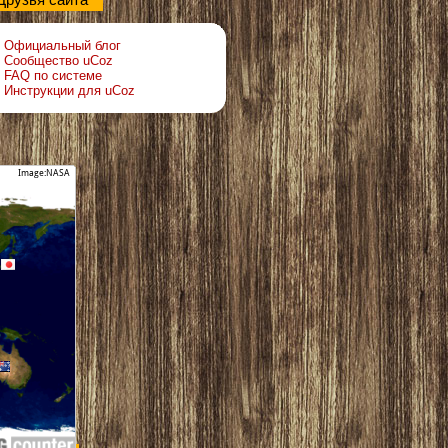
Друзья сайта
Официальный блог
Сообщество uCoz
FAQ по системе
Инструкции для uCoz