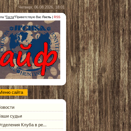
Четверг, 06.08.2026, 18:01
ппа
"
Гости
"
Приветствую Вас
Гость
|
RSS
Меню сайта
овости
аши судьи
тделения Клуба в ре...