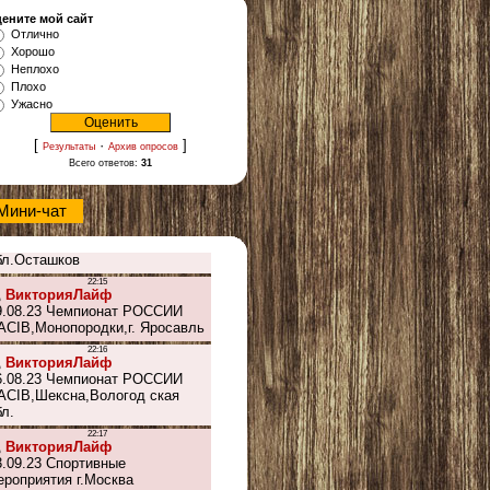
ените мой сайт
Отлично
Хорошо
Неплохо
Плохо
Ужасно
[
·
]
Результаты
Архив опросов
Всего ответов:
31
Мини-чат