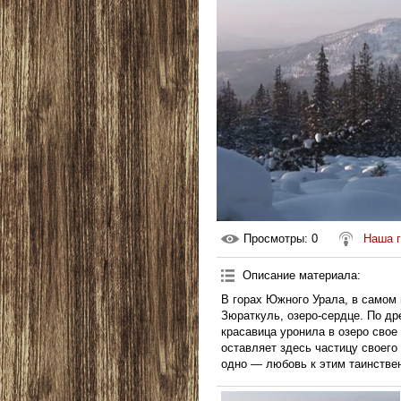
Просмотры
: 0
Наша 
Описание материала
:
В горах Южного Урала, в самом
Зюраткуль, озеро-сердце. По др
красавица уронила в озеро свое 
оставляет здесь частицу своего
одно — любовь к этим таинстве