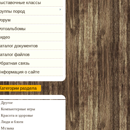
ыставочные классы
руппы пород
орум
отоальбомы
идео
аталог документов
аталог файлов
братная связь
нформация о сайте
Категории раздела
Другое
Компьютерные игры
Красота и здоровье
Люди и блоги
Музыка