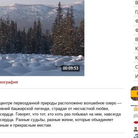
В
Г
Ф
Ф
В
К
К
О
00:09:53
И
география
 центре первозданной природы расположено волшебное озеро —
евней башкирской легенде, страдая от несчастной любви,
сердце. Говорят, что тот, кто хоть раз побывал на нем, навсегда
 сердца. Разные судьбы, разные жизни, которые объединяет
нным и прекрасным местам.