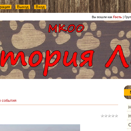
рация
Выход
Вход
Вы вошли как
Гость
|
Гру
и события
Н
Н
О