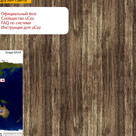
Друзья сайта
Официальный блог
Сообщество uCoz
FAQ по системе
Инструкции для uCoz