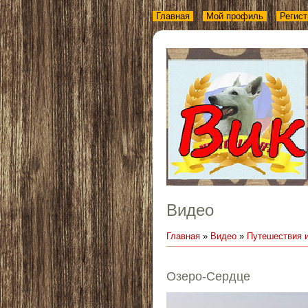
Главная
Мой профиль
Регист
Видео
Главная
»
Видео
»
Путешествия 
Озеро-Сердце