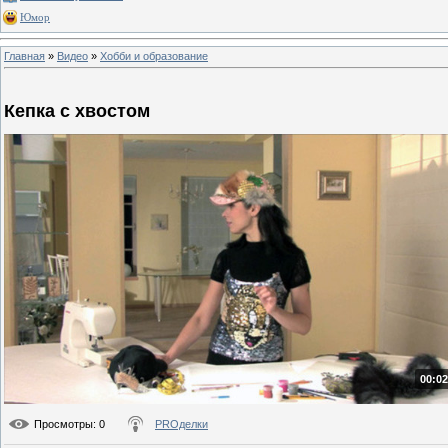
Юмор
Главная
»
Видео
»
Хобби и образование
Кепка с хвостом
00:02
Просмотры
: 0
PROделки