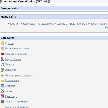
[
International Kennel Union (МКС-IKU)
]
Вход на сайт
Меню сайта
Новости
Наши судьи
Отделения Клуба в ре...
Выставочные классы
Группы
Ин
Categories
Другое
Компьютерные игры
Красота и здоровье
Люди и блоги
Музыка
Общество
Путешествия и события
Развлечения
Сериалы
Спорт
Транспорт
Фильмы и анимация
Хобби и образование