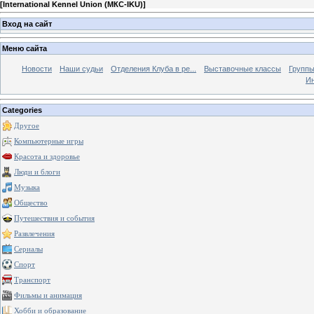
[
International Kennel Union (МКС-IKU)
]
Вход на сайт
Меню сайта
Новости
Наши судьи
Отделения Клуба в ре...
Выставочные классы
Группы
Ин
Categories
Другое
Компьютерные игры
Красота и здоровье
Люди и блоги
Музыка
Общество
Путешествия и события
Развлечения
Сериалы
Спорт
Транспорт
Фильмы и анимация
Хобби и образование