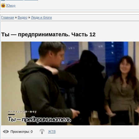
Юмор
Главная
»
Видео
»
Люди и блоги
Ты — предприниматель. Часть 12
Просмотры
: 0
ЖТВ