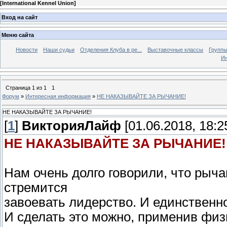
[
International Kennel Union
]
Вход на сайт
Меню сайта
Новости
Наши судьи
Отделения Клуба в ре...
Выставочные классы
Группы
Ин
Страница
1
из
1
1
Форум
»
Интересная информация
»
НЕ НАКАЗЫВАЙТЕ ЗА РЫЧАНИЕ!
НЕ НАКАЗЫВАЙТЕ ЗА РЫЧАНИЕ!
[
1
]
ВикторияЛайф
[01.06.2018, 18:2
НЕ НАКАЗЫВАЙТЕ ЗА РЫЧАНИЕ!
Нам очень долго говорили, что рычан
стремится
завоевать лидерство. И единственно
И сделать это можно, применив физ