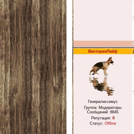
ВикторияЛайф
Генералиссимус
Группа: Модераторы
Сообщений:
8845
Репутация:
0
Статус:
Offline