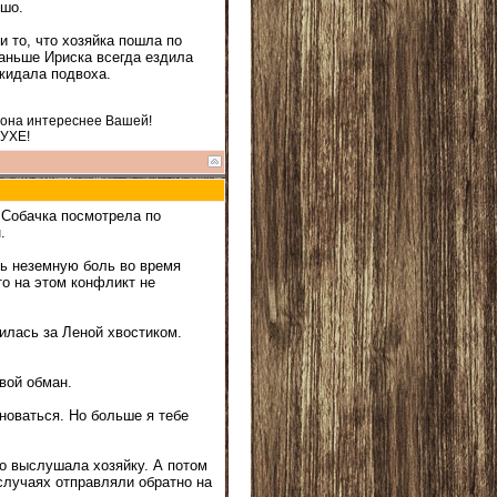
ошо.
и то, что хозяйка пошла по
раньше Ириска всегда ездила
ожидала подвоха.
 она интереснее Вашей!
ДУХЕ!
 Собачка посмотрела по
.
ть неземную боль во время
то на этом конфликт не
илась за Леной хвостиком.
вой обман.
новаться. Но больше я тебе
но выслушала хозяйку. А потом
случаях отправляли обратно на