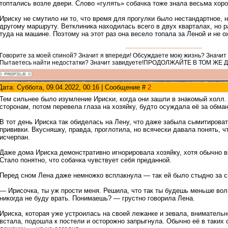
топтались возле двери. Слово «гулять» собачка тоже знала весьма хор
Ириску не смутило ни то, что время для прогулки было нестандартное, н
другому маршруту. Ветклиника находилась всего в двух кварталах, но 
туда на машине. Поэтому на этот раз она весело топала за Леной и не 
Говорите за моей спиной? Значит я впереди! Обсуждаете мою жизнь? Значит
Пытаетесь найти недостатки? Значит завидуете!ПРОДОЛЖАЙТЕ В ТОМ ЖЕ 
Дата: Суббота, 09.04.2022, 00:16 | Сообщение #
2
Тем сильнее было изумление Ириски, когда они зашли в знакомый холл.
сторонам, потом перевела глаза на хозяйку, будто осуждала её за обман
В тот день Ириска так обиделась на Лену, что даже забыла сымитирова
прививки. Вкусняшку, правда, проглотила, но всячески давала понять, ч
исчерпан.
Даже дома Ириска демонстративно игнорировала хозяйку, хотя обычно в
Стало понятно, что собачка чувствует себя преданной.
Перед сном Лена даже немножко всплакнула — так ей было стыдно за с
— Ирисочка, ты уж прости меня. Решила, что так ты будешь меньше вол
никогда не буду врать. Понимаешь? — грустно говорила Лена.
Ириска, которая уже устроилась на своей лежанке и зевала, вниматель
встала, подошла к постели и осторожно запрыгнула. Обычно её в таких 