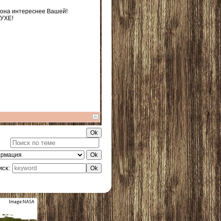
 она интереснее Вашей!
ДУХЕ!
иск: