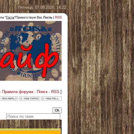
Пятница, 07.08.2026, 14:22
ппа
"
Гости
"
Приветствую Вас
Гость
|
RSS
·
Правила форума
·
Поиск
·
RSS
]