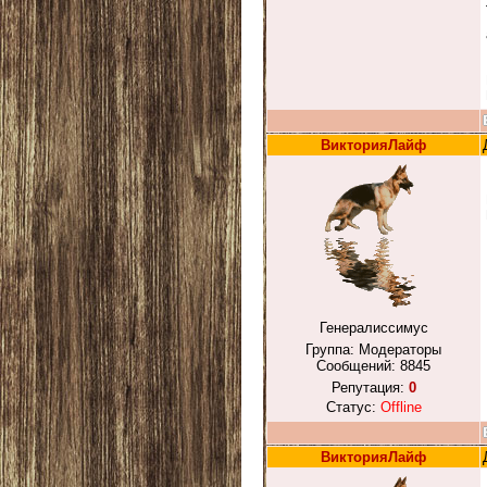
ВикторияЛайф
Генералиссимус
Группа: Модераторы
Сообщений:
8845
Репутация:
0
Статус:
Offline
ВикторияЛайф