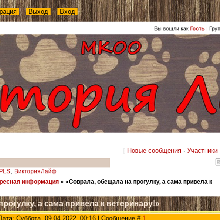
рация
Выход
Вход
Вы вошли как
Гость
|
Гру
[
Новые сообщения
·
Участники
,
PLS
ВикторияЛайф
ресная информация
»
«Соврала, обещала на прогулку, а сама привела к
прогулку, а сама привела к ветеринару!»
Дата: Суббота, 09.04.2022, 00:16 | Сообщение #
1