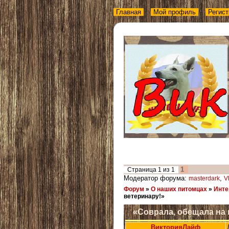
Главная
Мой профиль
Регист
1
Страница
1
из
1
Модератор форума:
,
masterdark
V
Форум
»
О наших питомцах
»
Инте
ветеринару!»
«Соврала, обещала на 
ВикторияЛайф