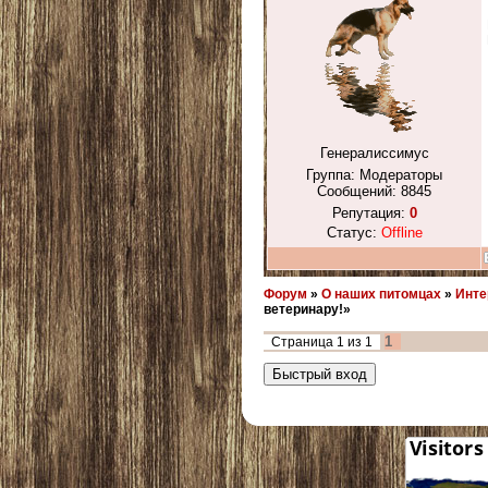
Генералиссимус
Группа: Модераторы
Сообщений:
8845
Репутация:
0
Статус:
Offline
Форум
»
О наших питомцах
»
Инте
ветеринару!»
1
Страница
1
из
1