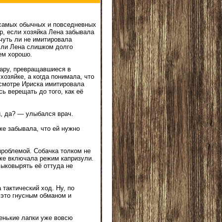
 самых обычных и повседневных
р, если хозяйка Лена забывала
чуть ли не имитировала
сли Лена слишком долго
ем хорошо.
нару, превращавшиеся в
озяйке, а когда понимала, что
осмотре Ириска имитировала
ь верещать до того, как её
и, да? — улыбался врач.
же забывала, что ей нужно
проблемой. Собачка толком не
 же включала режим капризули.
Выковырять её оттуда не
тактический ход. Ну, по
а это гнусным обманом и
енькие лапки уже вовсю