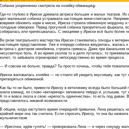
Собачка укоризненно смотрела на хозяйку-обманщицу
Где-то глубоко в Ириске дремала актриса больших и малых театров. Из
дел маленькая собачка устраивала настоящие мини-спектакли. Наприме
вовремя обновить корм в миске, Ириска строила обиженную мордочку и 
голодные обмороки. Перед прогулкой собачка презрительно фыркала, е
собиралась или причёсывалась. С эмоциями у Ириски всё было более ч
Ве рхом театрального мастерства Ириски становились походы к ветери
настоящее представление. Уже в очереди собачка жмурилась, жалась к х
встреча с доктором неизбежна, строила гримасы. Даже при банальном 
несусветную боль. А во время уколов то и дело путалась: то принималас
колют, то забывала отреагироват непосредственно во время процесса.
— И совсем не больно, правда? Ты просто хочешь, чтобы тебя пожалел
Ириска жаловалась хозяйке — но стоило ей увидеть вкусняшку, как тут 
притворяться обиженной.
Как бы то ни было, привести Ириску в ветклинику всегда было большой 
знала команд, но слово «ветеринар» запомнила твёрдо и, услышав, тут
А то и вовсе лезла в свою «крепость одиночества», то есть под диван. 
представлялось никакой возможности.
В общем, когда наступило время очередной привычки, Лена решилась на 
крайней мере она так считала. Если спросить Ириску, то она бы назвал
жульничеством.
— Ирисочка, идём гулять! — проворковала Лена — и через секунду мал