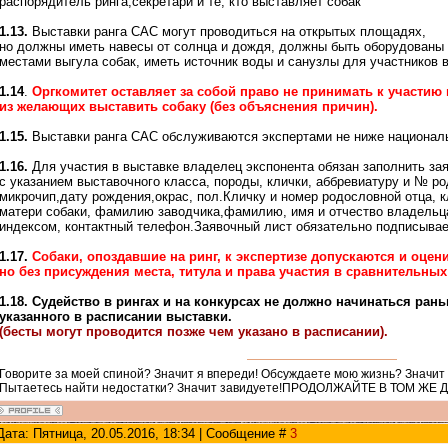
распорядитель ринга,секретари и те, кто выставляет собак
1.13.
Выставки ранга САС могут проводиться на открытых площадях,
но должны иметь навесы от солнца и дождя, должны быть оборудованы
местами выгула собак, иметь источник воды и санузлы для участников 
1.14
.
Оргкомитет оставляет за собой право не принимать к участию 
из желающих выставить собаку (без объяснения причин).
1.15.
Выставки ранга САС обслуживаются экспертами не ниже националь
1.16.
Для участия в выставке владелец экспонента обязан заполнить за
с указанием выставочного класса, породы, клички, аббревиатуру и № р
микрочип,дату рождения,окрас, пол.Кличку и номер родословной отца, 
матери собаки, фамилию заводчика,фамилию, имя и отчество владельца
индексом, контактный телефон.Заявочный лист обязательно подписывае
1.17.
Собаки, опоздавшие на ринг, к экспертизе допускаются и оцен
но без присуждения места, титула и права участия в сравнительных
1.18. Судейство в рингах и на конкурсах не должно начинаться ран
указанного в расписании выставки.
(бесты могут проводится позже чем указано в расписании).
Говорите за моей спиной? Значит я впереди! Обсуждаете мою жизнь? Значит
Пытаетесь найти недостатки? Значит завидуете!ПРОДОЛЖАЙТЕ В ТОМ ЖЕ 
Дата: Пятница, 20.05.2016, 18:34 | Сообщение #
3