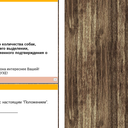
 количества собак,
 его выделении,
ьменного подтверждения
о
 она интереснее Вашей!
ДУХЕ!
ис настоящим “Положением”.
_________