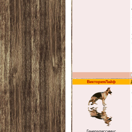
ВикторияЛайф
Генералиссимус