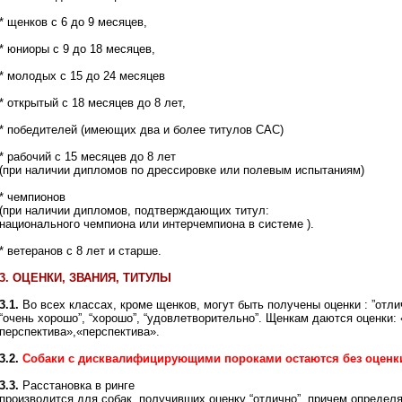
* щенков с 6 до 9 месяцев,
* юниоры с 9 до 18 месяцев,
* молодых с 15 до 24 месяцев
* открытый с 18 месяцев до 8 лет,
* победителей (имеющих два и более титулов САС)
* рабочий с 15 месяцев до 8 лет
(при наличии дипломов по дрессировке или полевым испытаниям)
* чемпионов
(при наличии дипломов, подтверждающих титул:
национального чемпиона или интерчемпиона в системе ).
* ветеранов с 8 лет и старше.
3. ОЦЕНКИ, ЗВАНИЯ, ТИТУЛЫ
3.1.
Во всех классах, кроме щенков, могут быть получены оценки : ”отли
“очень хорошо”, “хорошо”, “удовлетворительно”. Щенкам даются оценки:
перспектива»,«перспектива».
3.2.
Собаки с дисквалифицирующими пороками остаются без оценк
3.3.
Расстановка в ринге
производится для собак, получивших оценку “отлично”, причем определ