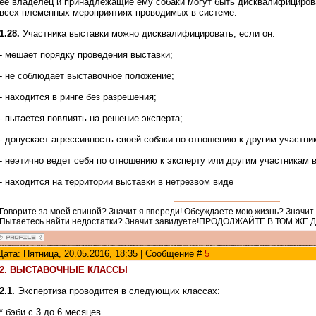
ёё владелец и принадлежащие ему собаки могут быть дисквалифициров
всех племенных мероприятиях проводимых в системе.
1.28.
Участника выставки можно дисквалифицировать, если он:
- мешает порядку проведения выставки;
- не соблюдает выставочное положение;
- находится в ринге без разрешения;
- пытается повлиять на решение эксперта;
- допускает агрессивность своей собаки по отношению к другим участни
- неэтично ведет себя по отношению к эксперту или другим участникам 
- находится на территории выставки в нетрезвом виде
Говорите за моей спиной? Значит я впереди! Обсуждаете мою жизнь? Значит
Пытаетесь найти недостатки? Значит завидуете!ПРОДОЛЖАЙТЕ В ТОМ ЖЕ 
Дата: Пятница, 20.05.2016, 18:35 | Сообщение #
5
2. ВЫСТАВОЧНЫЕ КЛАССЫ
2.1.
Экспертиза проводится в следующих классах:
* бэби с 3 до 6 месяцев