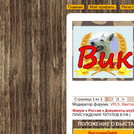
Главная
Мой профиль
Регист
1
Страница
1
из
3
2
3
»
Модератор форума:
,
VPLS
Викто
Форум
»
Россия
»
Документы клу
ПРИСУЖДЕНИЯ ТИТУЛОВ В РФ.)
ПОЛОЖЕНИЕ О ВЫСТА
ВикторияЛайф