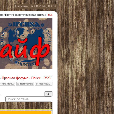
Пятница, 07.08.2026, 03:57
ппа
"
Гости
"
Приветствую Вас
Гость
|
RSS
·
Правила форума
·
Поиск
·
RSS
]
А