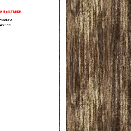
а выставки.
ожение,
едении
,