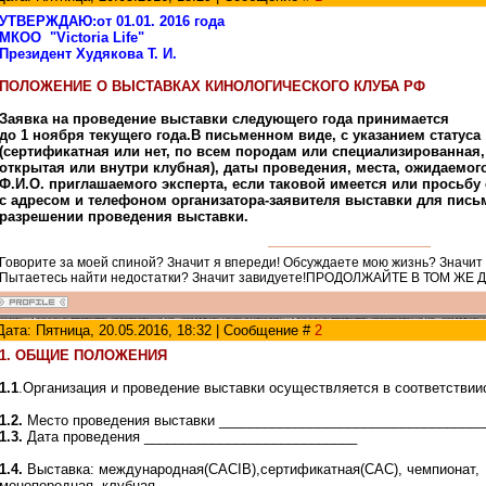
УТВЕРЖДАЮ:от 01.01. 2016 года
МКОО "Victoria Life"
Президент Худякова Т. И.
ПОЛОЖЕНИЕ О ВЫСТАВКАХ КИНОЛОГИЧЕСКОГО КЛУБА РФ
Заявка на проведение выставки следующего года принимается
до 1 ноября текущего года.В письменном виде, с указанием статуса
(сертификатная или нет, по всем породам или специализированная,
открытая или внутри клубная), даты проведения, места, ожидаемого
Ф.И.О. приглашаемого эксперта, если таковой имеется или просьбу
с адресом и телефоном организатора-заявителя выставки для пис
разрешении проведения выставки.
Говорите за моей спиной? Значит я впереди! Обсуждаете мою жизнь? Значит
Пытаетесь найти недостатки? Значит завидуете!ПРОДОЛЖАЙТЕ В ТОМ ЖЕ 
Дата: Пятница, 20.05.2016, 18:32 | Сообщение #
2
1. ОБЩИЕ ПОЛОЖЕНИЯ
1.1
.Организация и проведение выставки осуществляется в соответстви
1.2.
Место проведения выставки ___________________________________
1.3.
Дата проведения ____________________________
1.4.
Выставка: международная(CACIВ),сертификатная(CAC), чемпионат,
монопородная, клубная.