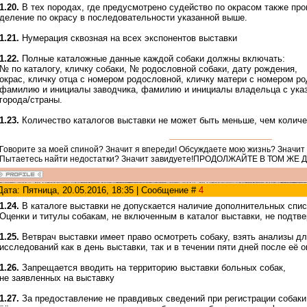
1.20.
В тех породах, где предусмотрено судейство по окрасом также пр
деление по окрасу в последовательности указанной выше.
1.21.
Нумерация сквозная на всех экспонентов выставки
1.22.
Полные каталожные данные каждой собаки должны включать:
№ по каталогу, кличку собаки, № родословной собаки, дату рождения,
окрас, кличку отца с номером родословной, кличку матери с номером р
фамилию и инициалы заводчика, фамилию и инициалы владельца с ука
города/страны.
1.23.
Количество каталогов выставки не может быть меньше, чем количе
Говорите за моей спиной? Значит я впереди! Обсуждаете мою жизнь? Значит
Пытаетесь найти недостатки? Значит завидуете!ПРОДОЛЖАЙТЕ В ТОМ ЖЕ 
Дата: Пятница, 20.05.2016, 18:35 | Сообщение #
4
1.24.
В каталоге выставки не допускается наличие дополнительных спис
Оценки и титулы собакам, не включенным в каталог выставки, не подтв
1.25.
Ветврач выставки имеет право осмотреть собаку, взять анализы д
исследований как в день выставки, так и в течении пяти дней после её 
1.26.
Запрещается вводить на территорию выставки больных собак,
не заявленных на выставку
1.27.
За предоставление не правдивых сведений при регистрации собаки 