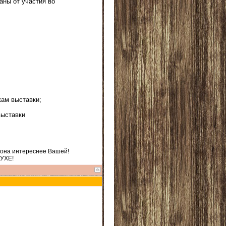
аны от участия во
кам выставки;
выставки
 она интереснее Вашей!
ДУХЕ!