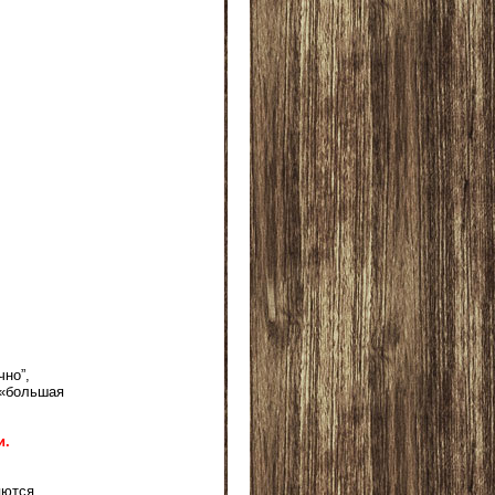
чно”,
 «большая
и.
яются