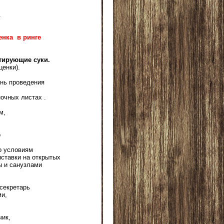
.
енка в ринге
ктирующие суки.
ценки).
ень проведения
очных листах .
м,
о
о условиям
ставки на открытых
ы и санузлами
секретарь
ми,
чик,