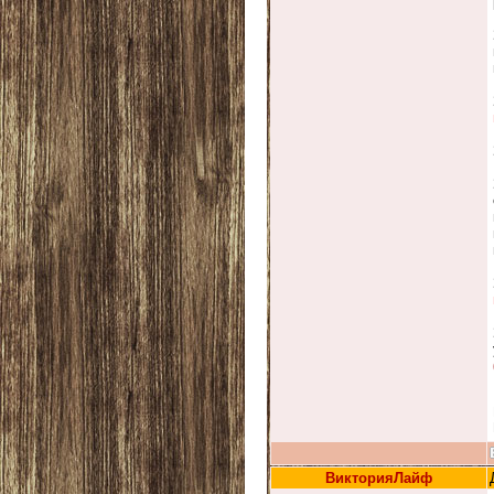
ВикторияЛайф