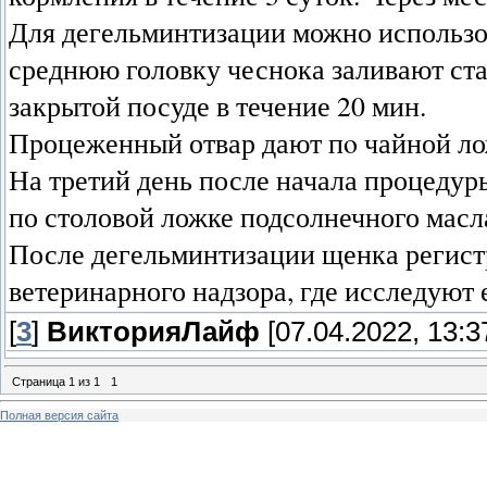
Для дегельминтизации можно использо
среднюю головку чеснока заливают ста
закрытой посуде в течение 20 мин.
Процеженный отвар дают пo чайной лож
На третий день после начала процедур
по столовой ложке подсолнечного масл
После дегельминтизации щенка регистр
ветеринарного надзора, где исследуют 
[
3
]
ВикторияЛайф
[07.04.2022, 13:3
Страница
1
из
1
1
Полная версия сайта