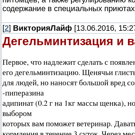
содержание в специальных приютах
[
2
]
ВикторияЛайф
[13.06.2016, 15:2
Дегельминтизация и 
Первое, что надлежит сделать с появле
его дегельминтизацию. Щенячьи глист
для людей, но наносят большой вред со
-пиперазина
адипинат (0.2 г на 1кг массы щенка), н
выбором
которых вам поможет ветеринар. Давать 
кормления в течение 3 суток. Через ме