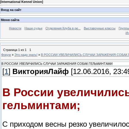
[
International Kennel Union
]
Вход на сайт
Меню сайта
Новости
Наши судьи
Отделения Клуба в ре...
Выставочные классы
Группы
Ин
Страница
1
из
1
1
Форум
»
Это надо знать!
»
В РОССИИ УВЕЛИЧИЛИСЬ СЛУЧАИ ЗАРАЖЕНИЯ СОБАК
В РОССИИ УВЕЛИЧИЛИСЬ СЛУЧАИ ЗАРАЖЕНИЯ СОБАК ГЕЛЬМИНТАМИ
[
1
]
ВикторияЛайф
[12.06.2016, 23:4
В России увеличились
гельминтами;
С приходом весны резко увеличилос