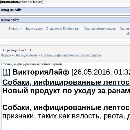
[
International Kennel Union
]
Вход на сайт
Меню сайта
Новости
Наши судьи
Отделения Клуба в ре...
Выставочные классы
Группы
Ин
Страница
1
из
1
1
Форум
»
Это надо знать!
»
Собаки, инфицированные лептоспирами,
Собаки, инфицированные лептоспирами,
[
1
]
ВикторияЛайф
[26.05.2016, 01:3
Собаки, инфицированные лептос
Новый продукт по уходу за рана
Собаки, инфицированные лепто
признаки, таких как вялость, рвота,