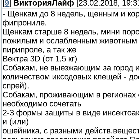
[
9
]
ВикторияЛайф
[23.02.2018, 19:3
- Щенкам до 8 недель, щенным и к
фипрониле.
Щенкам старше 8 недель, мини поро
пожилым и ослабленным животным -
пирипроле, а так же
Вектра 3D (от 1,5 кг)
Собакам, не выезжающим за город 
количеством иксодовых клещей - до
спрей).
Собакам, проживающим в регионах 
необходимо сочетать
2-3 формы защиты в виде инсектоак
и (или)
ошейника, с разными действ.вещест