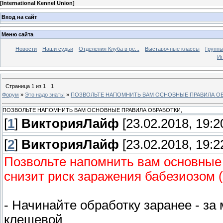
[
International Kennel Union
]
Вход на сайт
Меню сайта
Новости
Наши судьи
Отделения Клуба в ре...
Выставочные классы
Группы
Ин
Страница
1
из
1
1
Форум
»
Это надо знать!
»
ПОЗВОЛЬТЕ НАПОМНИТЬ ВАМ ОСНОВНЫЕ ПРАВИЛА ОБ
ПОЗВОЛЬТЕ НАПОМНИТЬ ВАМ ОСНОВНЫЕ ПРАВИЛА ОБРАБОТКИ,
[
1
]
ВикторияЛайф
[23.02.2018, 19:2
[
2
]
ВикторияЛайф
[23.02.2018, 19:2
Позвольте напомнить вам основные
снизит риск заражения бабезиозом 
- Начинайте обработку заранее - за 
клещевой