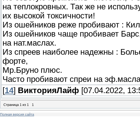
на теплокровных. Так же не исполь
их высокой токсичности!
Из ошейников реже пробивают : Кил
Из ошейников чаще пробивает Барс
на нат.маслах.
Из спреев наиболее надежны : Боль
форте,
Мр.Бруно плюс.
Часто пробивают спреи на эф.маслах
[
14
]
ВикторияЛайф
[07.04.2022, 13:
Страница
1
из
1
1
Полная версия сайта