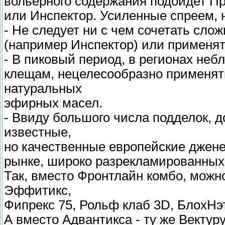
вольерного содержания подойдет Пра
или Инспектор. Усиленные спреем,
- Не следует ни с чем сочетать сл
(например Инспектор) или примен
- В пиковый период, в регионах неб
клещам, нецелесообразно применять
натуральных
эфирных масел.
- Ввиду большого числа подделок, 
известные,
но качественные европейские джене
рынке, широко разрекламированных
Так, вместо Фронтлайн комбо, можн
Эффитикс,
Фипрекс 75, Рольф клаб 3D, БлохНэ
А вместо Адвантикса - ту же Вектур