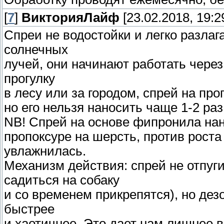
[
7
]
ВикторияЛайф
[23.02.2018, 19:2
Спреи не водостойки и легко разла
солнечных
лучей, они начинают работать через
прогулку
в лесу или за городом, спрей на про
но его нельзя наносить чаще 1-2 ра
NB! Спрей на основе фипронила нано
пропоксуре на шерсть, против роста
увлажнилась.
Механизм действия: спрей не отпуги
садиться на собаку
и со временем прикрепятся), но дез
быстрее
и хаотичнее. Это дает нам лишнее в