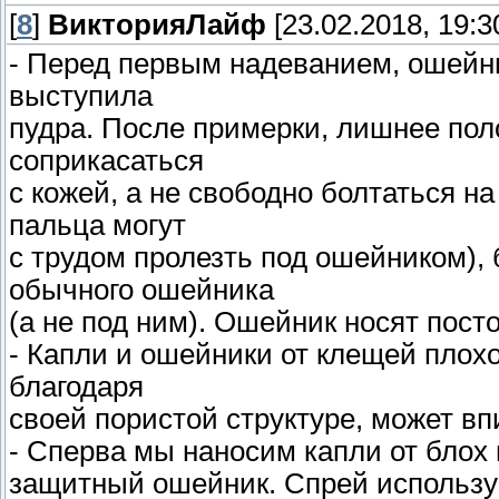
[
8
]
ВикторияЛайф
[23.02.2018, 19:3
- Перед первым надеванием, ошейни
выступила
пудра. После примерки, лишнее пол
соприкасаться
с кожей, а не свободно болтаться н
пальца могут
с трудом пролезть под ошейником), 
обычного ошейника
(а не под ним). Ошейник носят пост
- Капли и ошейники от клещей плох
благодаря
своей пористой структуре, может вп
- Сперва мы наносим капли от блох 
защитный ошейник. Спрей используе