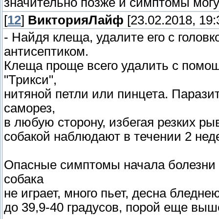
значительно позже и симптомы могу
[
12
]
ВикторияЛайф
[23.02.2018, 19:
- Найдя клеща, удалите его с голов
антисептиком.
Клеща проще всего удалить с помощ
"Трикси",
нитяной петли или пинцета. Парази
саморез,
в любую сторону, избегая резких ры
собакой наблюдают в течении 2 нед
Опасные симптомы начала болезни :
собака
не играет, много пьет, десна бледн
до 39,9-40 градусов, порой еще выш