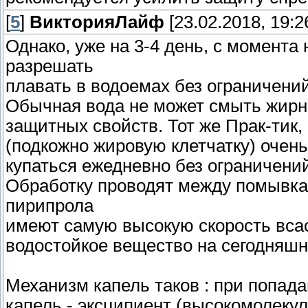
[
5
]
ВикторияЛайф
[23.02.2018, 19:2
Однако, уже на 3-4 день, с момента
разрешать
плавать в водоемах без ограничени
Обычная вода не может смыть жирны
защитных свойств. Тот же Прак-тик
(подкожно жировую клетчатку) очень
купаться ежедневно без ограничени
Обработку проводят между помывка
пирипрола
имеют самую высокую скорость вса
водостойкое вещество на сегодняш
Механизм капель таков : при попада
капель - эксципиент (высокомолеку