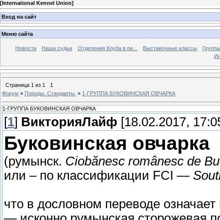
[
International Kennel Union
]
Вход на сайт
Меню сайта
Новости
Наши судьи
Отделения Клуба в ре...
Выставочные классы
Группы
Ин
Страница
1
из
1
1
Форум
»
Породы. Стандарты.
»
1-ГРУППА БУКОВИНСКАЯ ОВЧАРКА
1-ГРУППА БУКОВИНСКАЯ ОВЧАРКА
[
1
]
ВикторияЛайф
[18.02.2017, 17:0
Буковинская овчарка
(румынск.
Ciobănesc românesc de Bu
или – по классификации FCI —
Sout
что в дословном переводе означает
— исконно румынская сторожевая п