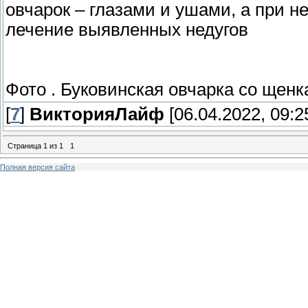
овчарок – глазами и ушами, а при 
лечение выявленных недугов
Фото . Буковинская овчарка со щен
[
7
]
ВикторияЛайф
[06.04.2022, 09:2
Страница
1
из
1
1
Полная версия сайта