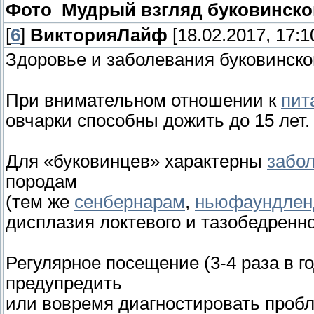
Фото Мудрый взгляд буковинско
[
6
]
ВикторияЛайф
[18.02.2017, 17:1
Здоровье и заболевания буковинско
При внимательном отношении к
пит
овчарки способны дожить до 15 лет.
Для «буковинцев» характерны
забо
породам
(тем же
сенбернарам
,
ньюфаундлен
дисплазия локтевого и тазобедренно
Регулярное посещение (3-4 раза в г
предупредить
или вовремя диагностировать проб