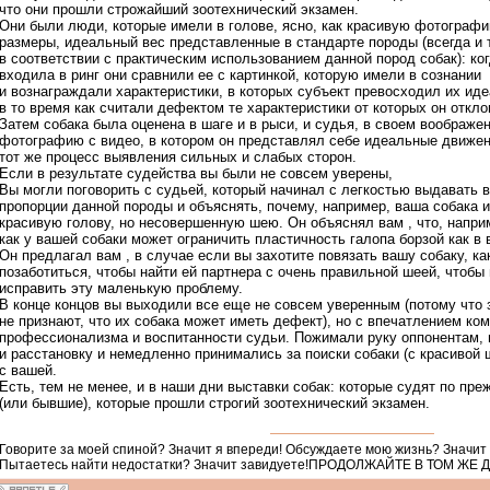
что они прошли строжайший зоотехнический экзамен.
Они были люди, которые имели в голове, ясно, как красивую фотографи
размеры, идеальный вес представленные в стандарте породы (всегда и 
в соответствии с практическим использованием данной пород собак): ко
входила в ринг они сравнили ее с картинкой, которую имели в сознании
и вознаграждали характеристики, в которых субъект превосходил их иде
в то время как считали дефектом те характеристики от которых он откло
Затем собака была оценена в шаге и в рыси, и судья, в своем воображе
фотографию с видео, в котором он представлял себе идеальные движен
тот же процесс выявления сильных и слабых сторон.
Если в результате судейства вы были не совсем уверены,
Вы могли поговорить с судьей, который начинал с легкостью выдавать в
пропорции данной породы и объяснять, почему, например, ваша собака 
красивую голову, но несовершенную шею. Он объяснял вам , что, наприм
как у вашей собаки может ограничить пластичность галопа борзой как в
Он предлагал вам , в случае если вы захотите повязать вашу собаку, ка
позаботиться, чтобы найти ей партнера с очень правильной шеей, чтобы
исправить эту маленькую проблему.
В конце концов вы выходили все еще не совсем уверенным (потому что 
не признают, что их собака может иметь дефект), но с впечатлением ком
профессионализма и воспитанности судьи. Пожимали руку оппонентам,
и расстановку и немедленно принимались за поиски собаки (с красивой 
с вашей.
Есть, тем не менее, и в наши дни выставки собак: которые судят по пр
(или бывшие), которые прошли строгий зоотехнический экзамен.
Говорите за моей спиной? Значит я впереди! Обсуждаете мою жизнь? Значит
Пытаетесь найти недостатки? Значит завидуете!ПРОДОЛЖАЙТЕ В ТОМ ЖЕ 