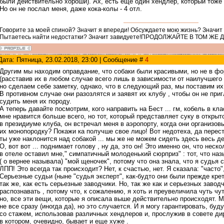
были действительно хороши). Ах, есть еще один хендлер, который тоже
Но он не послал меня, даже кока-колы - 4 отл.
Говорите за моей спиной? Значит я впереди! Обсуждаете мою жизнь? Значит
Пытаетесь найти недостатки? Значит завидуете!ПРОДОЛЖАЙТЕ В ТОМ ЖЕ 
Дата: Пятница, 23.02.2018, 23:00 | Сообщение #
4
Другим мы находим оправдание, что собаки были красивыми, но не в ф
(расставив их в любом случае всего лишь в зависимости от наилучшего 
но сделаем себе заметку, однако, что в следующий раз, мы поставим их
В противном случае они разозлятся и заявят их клубу , чтобы он не пр
судить меня их породу.
А теперь давайте посмотрим, кого направить на Бест ... гм, кобель в кл
мне нравится больше всего, но тот, который представляет суку в откры
в президиуме клуба, он встречал меня в аэропорту, когда они организов
их монопородку? Покажи ка получше свое лицо! Вот недотеха, да перес
ты уже наклонится над собакой ... мы же не можем сидеть здесь весь де
О, вот вот ... поднимает голову , ну да, это он! Это именно он, что неско
в отеле оставил мне," симпатичный молоденький сюрприз" : тот, что на
( о вернее называла) "мой щеночек", потому что она знала, что я судья 
ЛПП! Это всегда так происходит? Нет, к счастью, нет. Я сказала: "часто",
Серьезные судьи (ныне "судья эксперт", как-будто они были прежде кре
так же, как есть серьезные заводчики. Но, так же как и серьезных заво
распознавать , потому что, к сожалению, я хоть и преувеличила чуть чут
но, все эти вещи, которые я описала выше действительно происходят. М
не все сразу (иногда да), но это случается. И я могу гарантировать, бу
со стажем, использовав различных хендлеров и, прослужив в совете дир
в котором, очевидно, бывает и еще хуже .