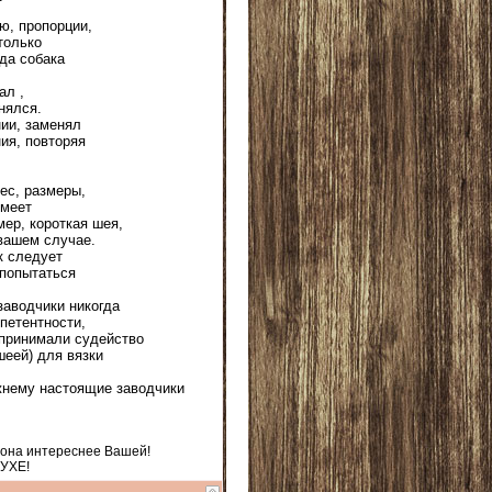
ю, пропорции,
только
гда собака
ал ,
нялся.
нии, заменял
ия, повторяя
ес, размеры,
имеет
ер, короткая шея,
 вашем случае.
к следует
 попытаться
заводчики никогда
петентности,
 принимали судейство
шеей) для вязки
ежнему настоящие заводчики
 она интереснее Вашей!
ДУХЕ!