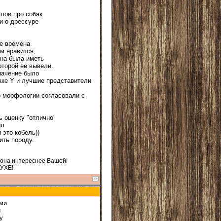
алов про собак
 и о дрессуре
ие времена
ам нравится,
жна была иметь
оторой ее вывели.
начение было
аке Y и лучшие представители
о морфологии согласовали с
ь оценку "отлично"
ыл
 это кобель))
ить породу.
 она интереснее Вашей!
ДУХЕ!
ами
и
у