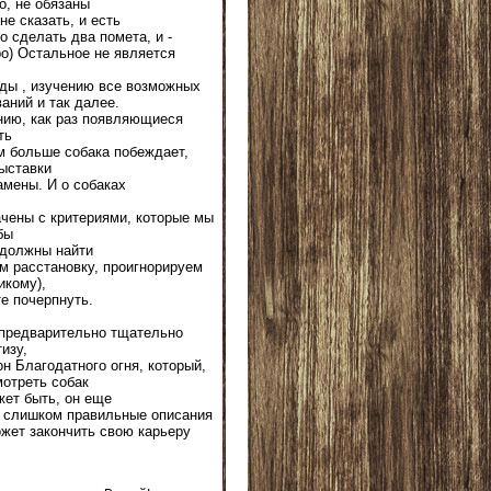
о, не обязаны
не сказать, и есть
о сделать два помета, и -
ро) Остальное не является
оды , изучению все возможных
аний и так далее.
ению, как раз появляющиеся
ть
м больше собака побеждает,
выставки
амены. И о собаках
ачены с критериями, которые мы
бы
 должны найти
ем расстановку, проигнорируем
икому),
те почерпнуть.
 предварительно тщательно
изу,
н Благодатного огня, который,
мотреть собак
ожет быть, он еще
т слишком правильные описания
ожет закончить свою карьеру