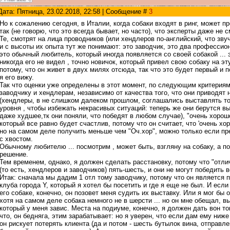
Дата: Пятница, 23.02.2018, 22:58 | Сообщение #
3
Но к сожалению сегодня, в Италии, когда собаки входят в ринг, может п
так (не говорю, что это всегда бывает, но часто), что эксперты даже не с
Те, смотрят на лица проводников (или хендлеров по-английский, что зву
и с высоты их опыта тут же понимают: это заводчик, это два професси
это обычный любитель, который иногда появляется со своей собакой ... э
никогда его не видел , точно новичок, который привел свою собаку на эт
потому, что он живет в двух милях отсюда, так что это будет первый и 
я его вижу.
Так что оценки уже определены в этот момент, по следующим критериям
заводчику и хендлерам, независимо от качества того, что они приводят 
(хендлеры, в не слишком далеком прошлом, соглашались выставлять то
уровня , чтобы избежать некрасивых ситуаций: теперь же они берутся в
даже худшее,тк они поняли, что победят в любом случае), "очень хорошо
который все равно будет счастлив, потому что он считает, что 'очень хо
но на самом деле получить меньше чем "Оч.хор", можно только если пр
с хвостом.
Обычному любителю ... посмотрим , может быть, взгляну на собаку, а п
решение.
Тем временем, однако, я должен сделать расстановку, потому что "отли
(то есть, хендлеров и заводчиков) пять-шесть, и они не могут победить 
Итак: сначала мы дадим 1 отл тому заводчику, потому что он является
клуба города Y, который я хотел бы посетить и где я еще не был. И если
его собаке, конечно, он позовет меня судить их выставку. Или я мог бы о
хотя на самом деле собака немного не в шерсти ... но он мне обещал, в
который у меня завис. Места на подиуме, конечно, я должен дать вон т
что, он бедняга, этим зарабатывает: но я уверен, что если дам ему ниже
он рискует потерять клиента (да и потом - шесть бутылок вина, отправ