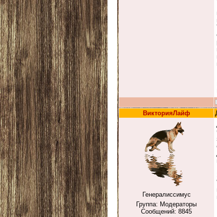
ВикторияЛайф
Генералиссимус
Группа: Модераторы
Сообщений:
8845