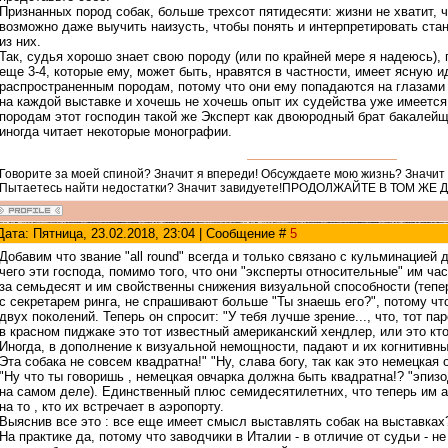
Признанных пород собак, больше трехсот пятидесяти: жизни не хватит, 
возможно даже выучить наизусть, чтобы понять и интерпретировать ста
из них.
Так, судья хорошо знает свою породу (или по крайней мере я надеюсь),
еще 3-4, которые ему, может быть, нравятся в частности, имеет ясную 
распространенным породам, потому что они ему попадаются на глазам
на каждой выставке и хочешь не хочешь опыт их судейства уже имеетс
породам этот господин такой же Эксперт как двоюродный брат бакалейщ
иногда читает некоторые монографии.
Говорите за моей спиной? Значит я впереди! Обсуждаете мою жизнь? Значит
Пытаетесь найти недостатки? Значит завидуете!ПРОДОЛЖАЙТЕ В ТОМ ЖЕ 
Дата: Пятница, 23.02.2018, 23:04 | Сообщение #
5
Добавим что звание "all round" всегда и только связано с кульминацией 
чего эти господа, помимо того, что они "эксперты относительные" им ча
за семьдесят и им свойственны снижения визуальной способности (тепер
с секретарем ринга, не спрашивают больше "Ты знаешь его?", потому что
двух поколений. Теперь он спросит: "У тебя лучше зрение..., что, тот па
в красном пиджаке это тот известный американский хендлер, или это кто-т
Иногда, в дополнение к визуальной немощности, падают и их когнитивные
Эта собака не совсем квадратна!" "Ну, слава богу, так как это немецкая 
"Ну что ты говоришь , немецкая овчарка должна быть квадратна!? "эпиз
на самом деле). Единственный плюс семидесятилетних, что теперь им 
на то , кто их встречает в аэропорту.
Выяснив все это : все еще имеет смысл выставлять собак на выставках?
На практике да, потому что заводчики в Италии - в отличие от судьи - 