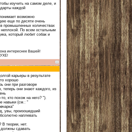
чтобы изучить на самом деле, и
ндарты каждой
 понимает возможно
идею еще по десяти очень
и в промышленных количествах
я неплохой. По всем остальным
ика, который любит собак и
 она интереснее Вашей!
ДУХЕ!
долгой карьеры в результате
сто хорошо
ь они при разговоре
, теперь они знают каждого, из
рень
о, кто похож на него? ").
 навыки (см.: "
овчарка"
од, увы, произошедший
абсолютно наплевать
 В теории, нет.
не должны сдавать