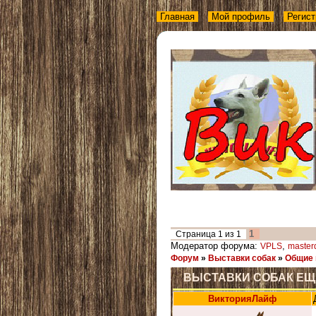
Главная
Мой профиль
Регист
1
Страница
1
из
1
Модератор форума:
,
VPLS
master
Форум
»
Выставки собак
»
Общие 
ВЫСТАВКИ СОБАК Е
ВикторияЛайф