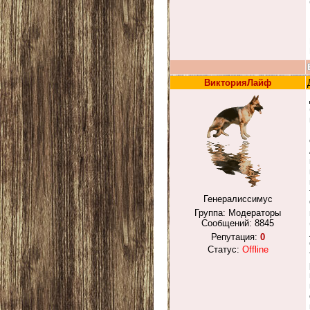
ВикторияЛайф
Генералиссимус
Группа: Модераторы
Сообщений:
8845
Репутация:
0
Статус:
Offline