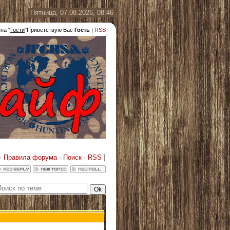
Пятница, 07.08.2026, 08:46
ппа
"
Гости
"
Приветствую Вас
Гость
|
RSS
·
Правила форума
·
Поиск
·
RSS
]