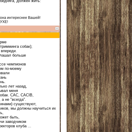
 бедняга, должен жить:
 она интереснее Вашей!
ДУХЕ!
орме
тримминга собак);
 впереди.
иглашал больше
ассе чемпионов
том по-моему
ывали
тань
нь.
лько лет назад,
зывал меня
собак. CAC, CACIB,
 а не "всегда".
тинами) существуют,
дчиков, мы должны научиться их
ь,
ожет быть,
дучи заводчиком
екторов клуба ...