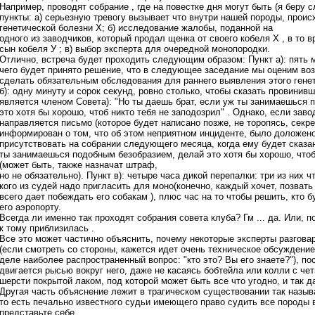
Например, проводят собрание , где на повестке дня могут быть (я бер
пункты: а) серьезную тревогу вызывает что внутри нашей породы, прои
генетической болезни Х; б) исследование жалобы, поданной на
одного из заводчиков, который продал щенка от своего кобеля Х , в то в
сын кобеля У ; в) выбор эксперта для очередной монопородки.
Отлично, встреча будет проходить следующим образом: Пункт а): пять 
чего будет принято решение, что в следующее заседание мы оценим во
сделать обязательным обследования для раннего выявления этого генет
б): одну минуту и сорок секунд, ровно столько, чтобы сказать провинив
является членом Совета): "Но ты даешь брат, если уж ты занимаешься 
это хотя бы хорошо, чтоб никто тебя не заподозрил" . Однако, если заво
направляется письмо (которое будет написано позже, не торопясь, секре
информирован о том, что об этом неприятном инциденте, было доложено
присутствовать на собрании следующего месяца, когда ему будет сказан
ты занимаешься подобным безобразием, делай это хотя бы хорошо, чтоб 
(может быть, также назначат штраф,
но не обязательно). Пункт в): четыре часа дикой перепалки: три из них 
кого из судей надо пригласить для моно(конечно, каждый хочет, позвать
всего дает побеждать его собакам ), плюс час на то чтобы решить, кто б
его аэропорту.
Всегда ли именно так проходят собрания совета клуба? Гм ... да. Или, п
к тому приблизилась .
Все это может частично объяснить, почему некоторые эксперты разгова
(если смотреть со стороны, кажется идет очень техническое обсуждение
деле наиболее распространенный вопрос: "кто это? Вы его знаете?"), п
двигается рысью вокруг него, даже не касаясь бобтейла или колли с ч
шерсти покрытой лаком, под которой может быть все что угодно, и так д
Другая часть объяснение лежит в трагическом существовании так называе
то есть печально известного судьи имеющего право судить все породы в
представьте себе.