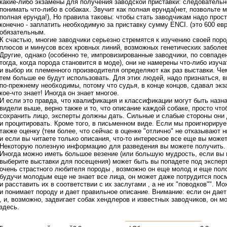
какие-либо экзамены для получения заводской приставки: следовательн
понимать что-либо в собаках. Звучит как полная ерунда(нет, позвольте м
полная ерунда!), Но правила таковы: чтобы стать заводчикам надо прост
конечно - заплатить необходимую за приставку сумму ENCI. (это 600 ев
обязательным.
К счастью, многие заводчики серьезно стремятся к изучению своей пор
плюсов и минусов всех кровных линий, возможных генетических заболев
Другие, однако (особенно те, импровизированные заводчики, по совпад
тогда, когда порода становится в моде), они не намерены что-либо изуча
и выбор их племенного производителя определяют как раз выставки. Че
тем больше ее будут использовать. Для этих людей, надо признаться, 
по-прежнему необходимы, потому что судья, в конце концов, сдавал экз
кое-что знает! Иногда он знает многое.
И если это правда, что квалификация и классификации могут быть назн
видели выше, верно также и то, что описание каждой собаке, просто что
сохранить лицо, эксперты должны дать. Сильные и слабые стороны они
и процитировать. Кроме того, в письменном виде. Если мы проигнориру
также оценку (тем более, что сейчас в оценке "отлично" не отказывают н
и если вы читаете только описания, что-то интересное все еще вы може
Некоторую полезную информацию для разведения вы можете получить.
Иногда можно иметь большое везение (или большую мудрость, если вы
выберите выставки для посещения) может быть вы попадете под эксперт
очень страстного любителя породы , возможно он еще молод и еще поло
будучи молодым еще не знает все лица, он может даже потрудится пос
и расставить их в соответствии с их заслугами , а не их "поводков"". М
и понимает породу и дает правильное описание. Внимание: если он дае
, и, возможно, задвигает собак хендлеров и известных заводчиков, он м
здесь.