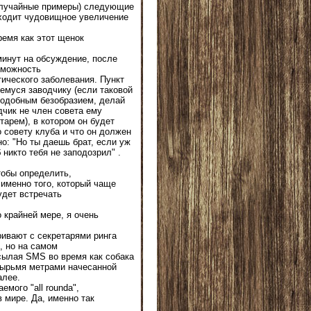
у случайные примеры) следующие
сходит чудовищное увеличение
ремя как этот щенок
минут на обсуждение, после
зможность
ического заболевания. Пункт
шемуся заводчику (если таковой
подобным безобразием, делай
дчик не член совета ему
тарем), в котором он будет
 совету клуба и что он должен
о: "Но ты даешь брат, если уж
никто тебя не заподозрил" .
чтобы определить,
 именно того, который чаще
удет встречать
о крайней мере, я очень
ривают с секретарями ринга
, но на самом
осылая SMS во время как собака
етырьмя метрами начесанной
алее.
мого "all roundа",
 мире. Да, именно так