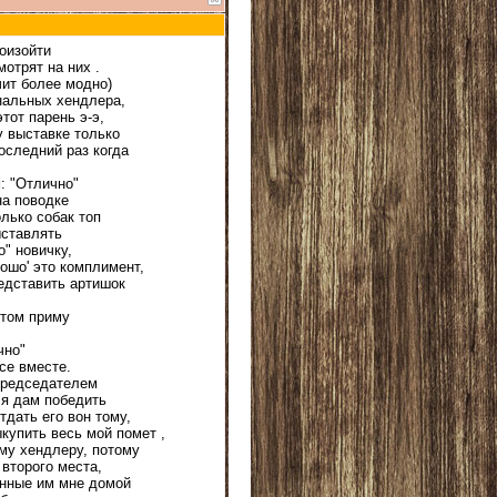
роизойти
мотрят на них .
чит более модно)
ональных хендлера,
тот парень э-э,
у выставке только
последний раз когда
: "Отлично"
на поводке
лько собак топ
ыставлять
" новичку,
рошо' это комплимент,
едставить артишок
отом приму
чно"
все вместе.
 председателем
 я дам победить
тдать его вон тому,
ыкупить весь мой помет ,
ому хендлеру, потому
 второго места,
ленные им мне домой