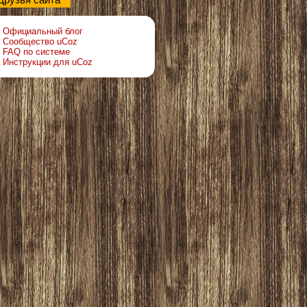
Друзья сайта
Официальный блог
Сообщество uCoz
FAQ по системе
Инструкции для uCoz