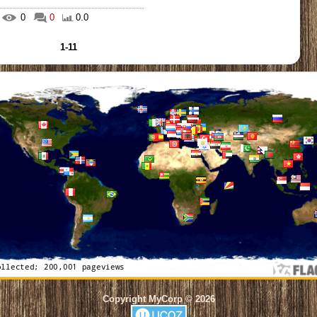
0
0
0.0
1-11
Copyright MyCorp © 2026