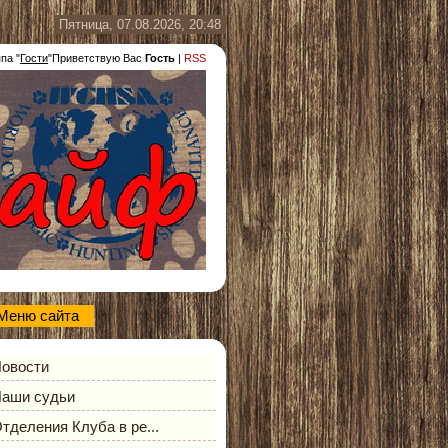
Пятница, 07.08.2026, 20:48
ппа
"
Гости
"
Приветствую Вас
Гость
|
RSS
Меню сайта
овости
аши судьи
тделения Клуба в ре...