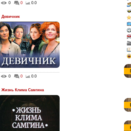
0
0
0.0
Девичник
0
0
0.0
Жизнь Клима Самгина