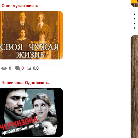
Своя чужая жизнь
0
0
0.0
Черкизона. Одноразов...