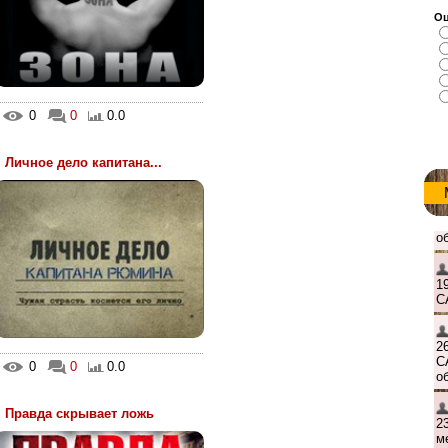
Оц
0
0
0.0
Личное дело капитана...
0
0
0.0
Правда скрывает ложь