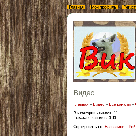
Главная
Мой профиль
Регист
Видео
Главная
»
Видео
»
Все каналы
»
В категории каналов
:
11
Показано каналов
:
1-11
Сортировать по
:
Названию
↑
·
Рей