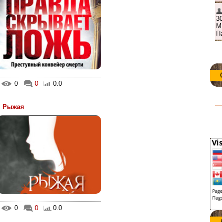
0
0
0.0
Рыжая
0
0
0.0