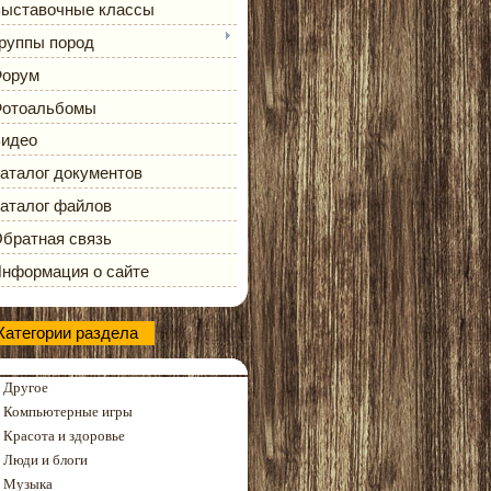
ыставочные классы
руппы пород
орум
отоальбомы
идео
аталог документов
аталог файлов
братная связь
нформация о сайте
Категории раздела
Другое
Компьютерные игры
Красота и здоровье
Люди и блоги
Музыка