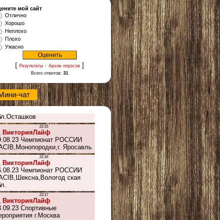
ените мой сайт
Отлично
Хорошо
Неплохо
Плохо
Ужасно
[
·
]
Результаты
Архив опросов
Всего ответов:
31
Мини-чат