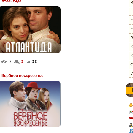
Атлантида
В
Г
Ф
Ф
В
К
К
0
0
0.0
О
И
Вербное воскресенье