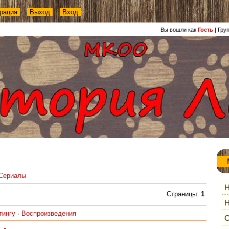
рация
Выход
Вход
Вы вошли как
Гость
|
Гру
Сериалы
Н
Страницы
:
1
Н
тингу
·
Воспроизведения
О