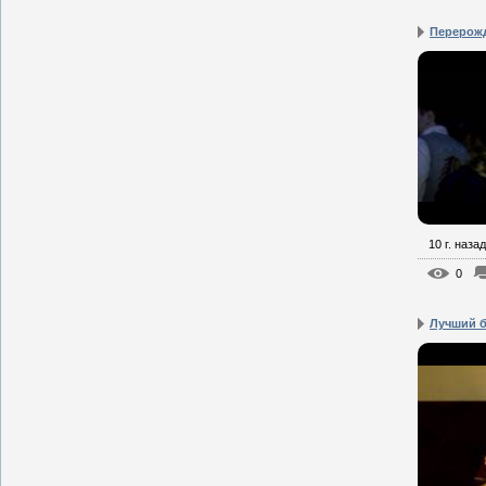
Перерож
10 г. назад
0
Лучший б