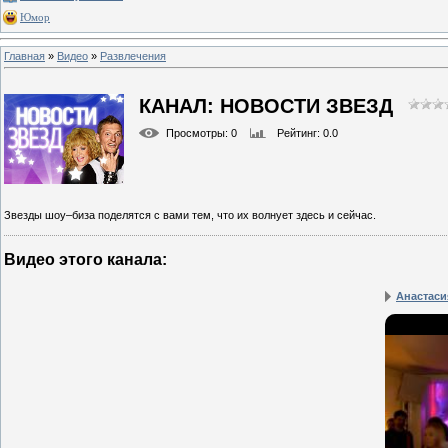
Юмор
Главная
»
Видео
»
Развлечения
КАНАЛ: НОВОСТИ ЗВЕЗД
Просмотры
: 0
Рейтинг
: 0.0
Звезды шоу–биза поделятся с вами тем, что их волнует здесь и сейчас.
Видео этого канала
:
Анастасия