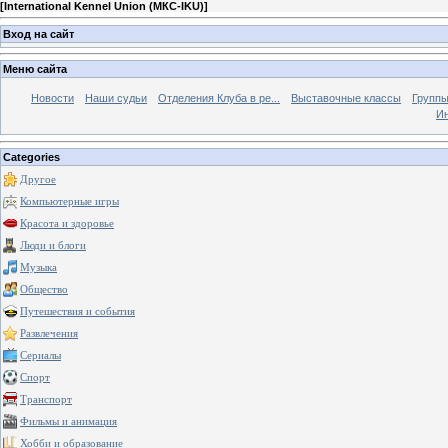
[
International Kennel Union (МКС-IKU)
]
Вход на сайт
Меню сайта
Новости
Наши судьи
Отделения Клуба в ре...
Выставочные классы
Группы
Ин
Categories
Другое
Компьютерные игры
Красота и здоровье
Люди и блоги
Музыка
Общество
Путешествия и события
Развлечения
Сериалы
Спорт
Транспорт
Фильмы и анимация
Хобби и образование