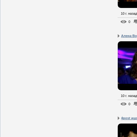
10 г. назад
0
Алена Во
10 г. назад
0
4post ищ