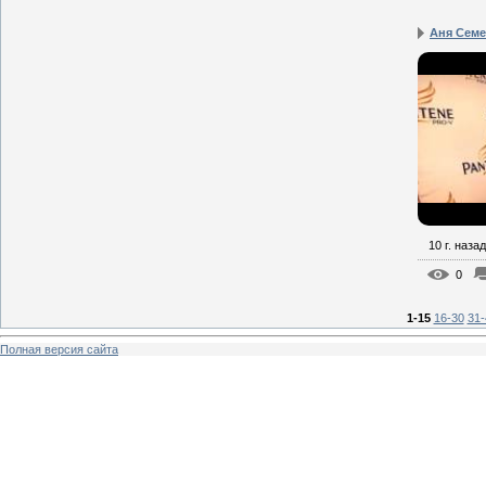
Аня Семен
10 г. назад
0
1-15
16-30
31-
Полная версия сайта