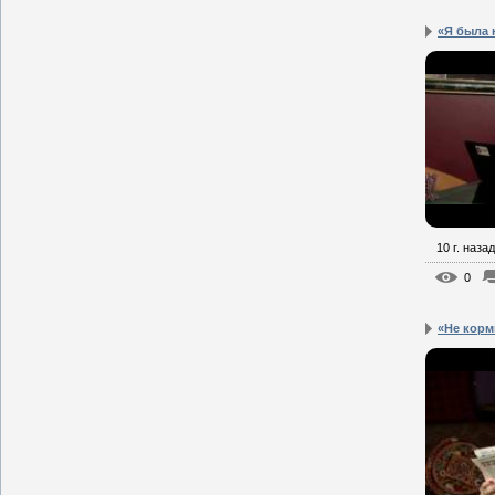
«Я была 
10 г. назад
0
«Не корм