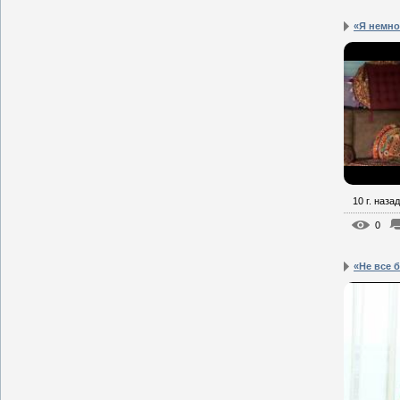
«Я немно
10 г. назад
0
«Не все б