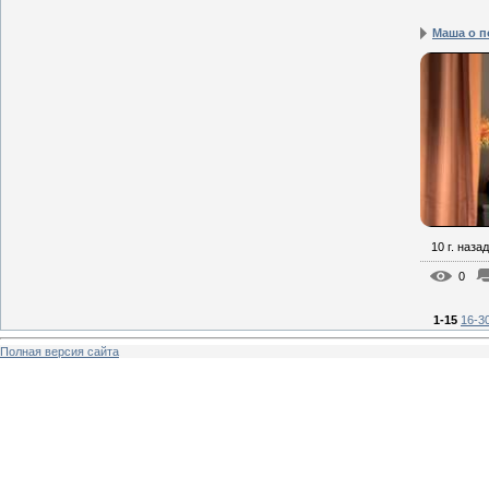
Маша о п
10 г. назад
0
1-15
16-3
Полная версия сайта