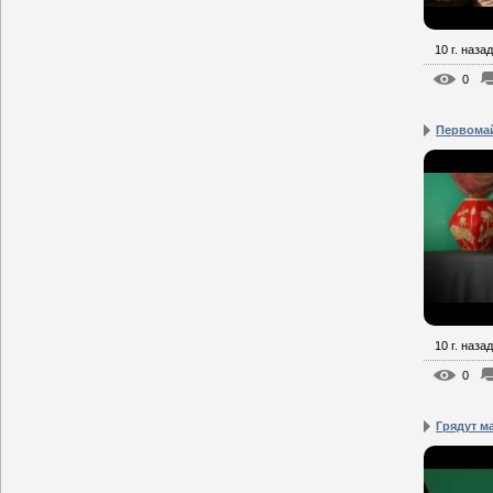
10 г. назад
0
Первома
10 г. назад
0
Грядут м