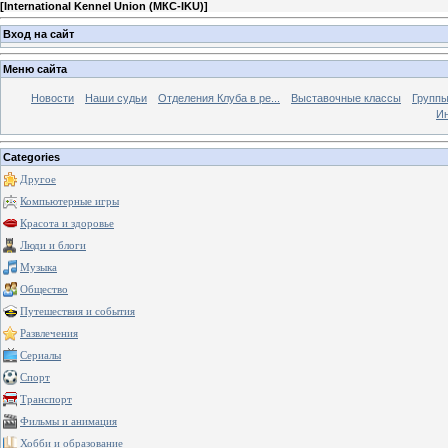
[
International Kennel Union (МКС-IKU)
]
Вход на сайт
Меню сайта
Новости
Наши судьи
Отделения Клуба в ре...
Выставочные классы
Группы
Ин
Categories
Другое
Компьютерные игры
Красота и здоровье
Люди и блоги
Музыка
Общество
Путешествия и события
Развлечения
Сериалы
Спорт
Транспорт
Фильмы и анимация
Хобби и образование