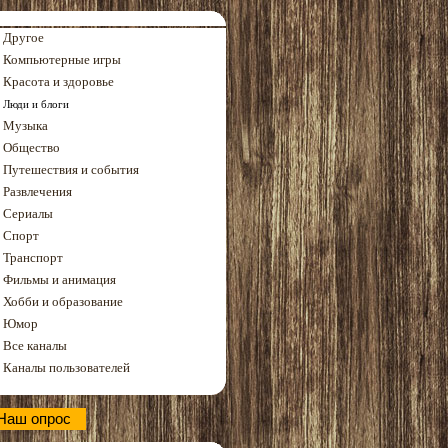
Другое
Компьютерные игры
Красота и здоровье
Люди и блоги
Музыка
Общество
Путешествия и события
Развлечения
Сериалы
Спорт
Транспорт
Фильмы и анимация
Хобби и образование
Юмор
Все каналы
Каналы пользователей
Наш опрос