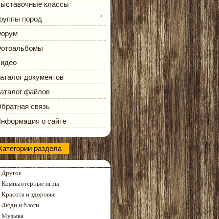
ыставочные классы
руппы пород
орум
отоальбомы
идео
аталог документов
аталог файлов
братная связь
нформация о сайте
Категории раздела
Другое
Компьютерные игры
Красота и здоровье
Люди и блоги
Музыка