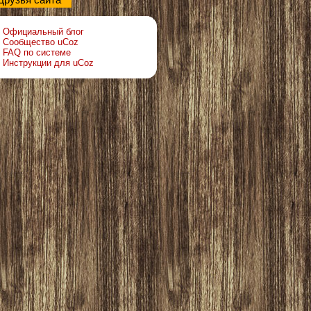
Друзья сайта
Официальный блог
Сообщество uCoz
FAQ по системе
Инструкции для uCoz