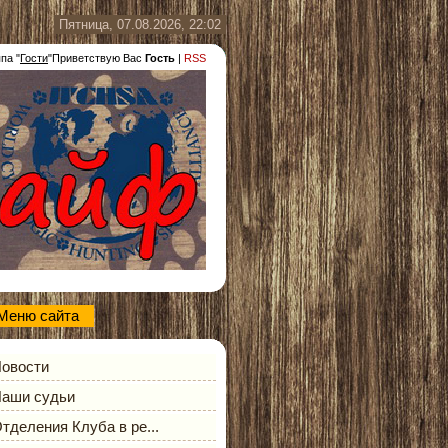
Пятница, 07.08.2026, 22:02
ппа
"
Гости
"
Приветствую Вас
Гость
|
RSS
Меню сайта
овости
аши судьи
тделения Клуба в ре...