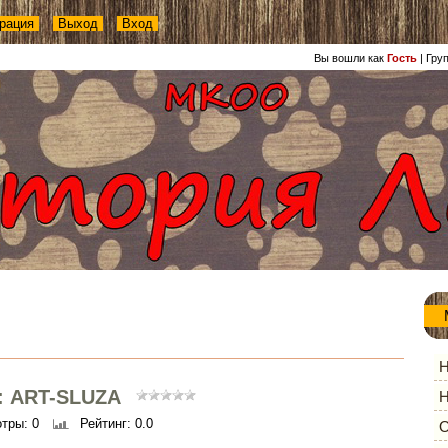
рация
Выход
Вход
Вы вошли как
Гость
|
Гру
Н
: ART-SLUZA
Н
отры
: 0
Рейтинг
: 0.0
О