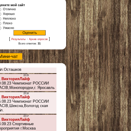
ените мой сайт
Отлично
Хорошо
Неплохо
Плохо
Ужасно
[
·
]
Результаты
Архив опросов
Всего ответов:
31
Мини-чат