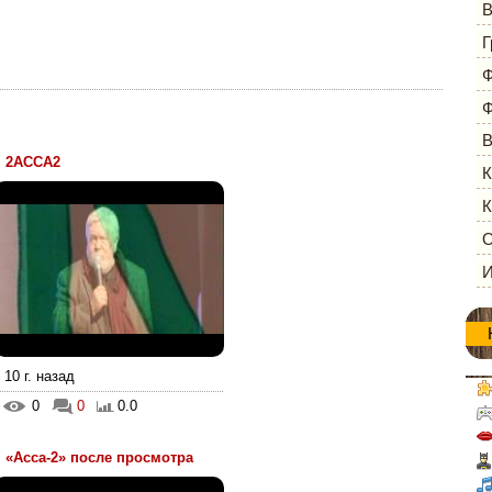
В
Г
Ф
Ф
В
2АССА2
К
К
О
И
10 г. назад
0
0
0.0
«Асса-2» после просмотра