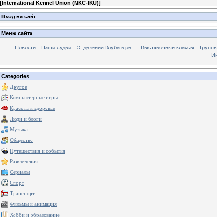
[
International Kennel Union (МКС-IKU)
]
Вход на сайт
Меню сайта
Новости
Наши судьи
Отделения Клуба в ре...
Выставочные классы
Группы
Ин
Categories
Другое
Компьютерные игры
Красота и здоровье
Люди и блоги
Музыка
Общество
Путешествия и события
Развлечения
Сериалы
Спорт
Транспорт
Фильмы и анимация
Хобби и образование