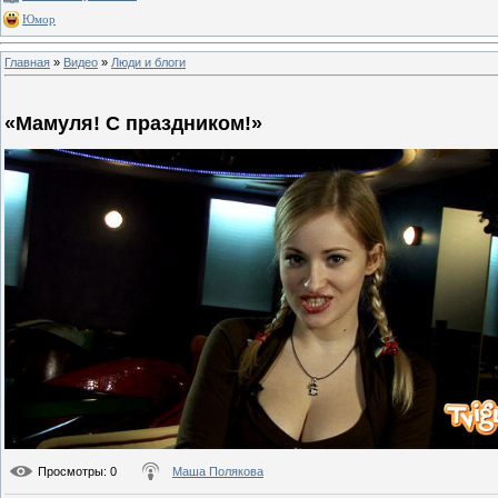
Юмор
Главная
»
Видео
»
Люди и блоги
«Мамуля! С праздником!»
Просмотры
: 0
Маша Полякова